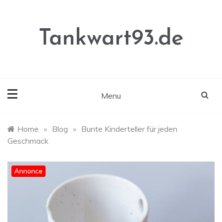
Skip
to
content
Tankwart93.de
Menu
Home
»
Blog
»
Bunte Kinderteller für jeden
Geschmack
Annonce